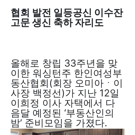
협회 발전 일등공신 이수잔
고문 생신 축하 자리도
올해로 창립 33주년을 맞
이한 워싱턴주 한인여성부
동산협회(회장 오미아ㆍ이
사장 백정선)가 지난 12일
이희정 이사 자택에서 다
음달 예정된 ‘부동산인의
밤’ 준비모임을 가졌다.