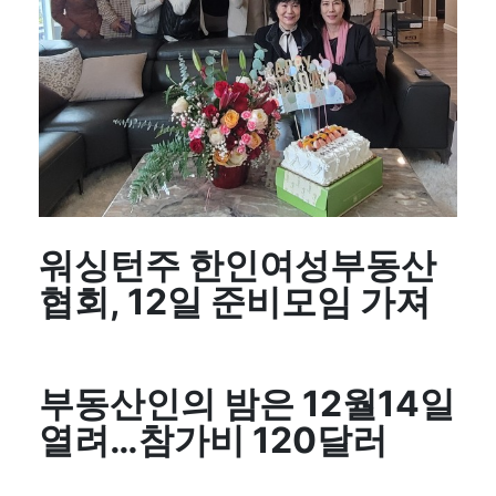
워싱턴주 한인여성부동산
협회, 12일 준비모임 가져
부동산인의 밤은 12월14일
열려…참가비 120달러