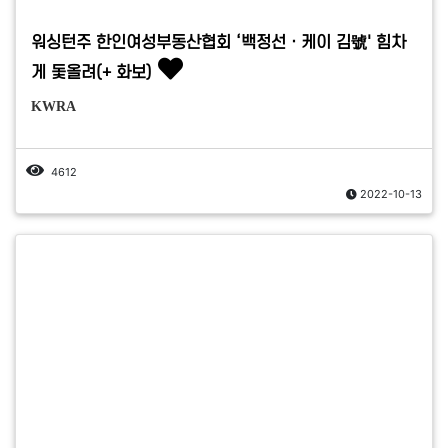
워싱턴주 한인여성부동산협회 ‘백정선ㆍ케이 김號' 힘차
게 돛올려(+ 화보)
KWRA
4612
2022-10-13