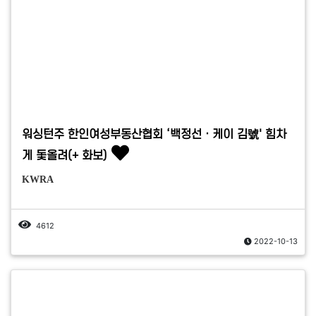
워싱턴주 한인여성부동산협회 ‘백정선ㆍ케이 김號' 힘차
게 돛올려(+ 화보)
KWRA
4612
2022-10-13