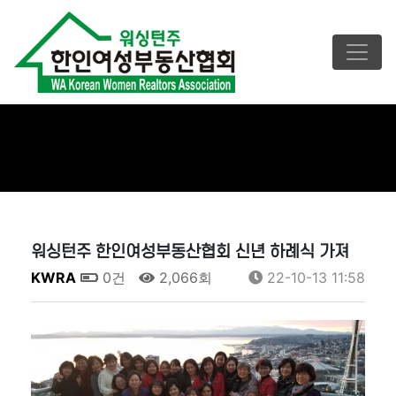
워싱턴주 한인여성부동산협회 신년 하례식 가져
KWRA
0건
2,066회
22-10-13 11:58