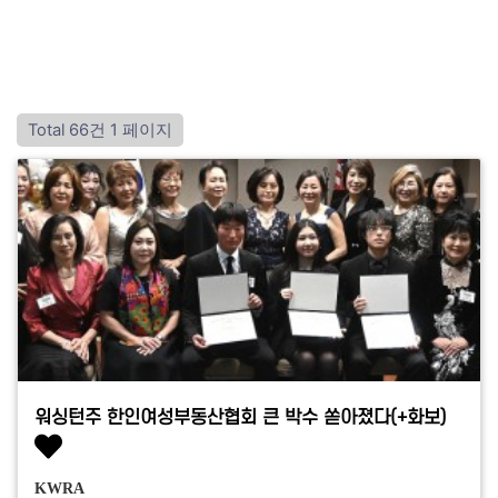
Total 66건
1 페이지
워싱턴주 한인여성부동산협회 큰 박수 쏟아졌다(+화보)
KWRA