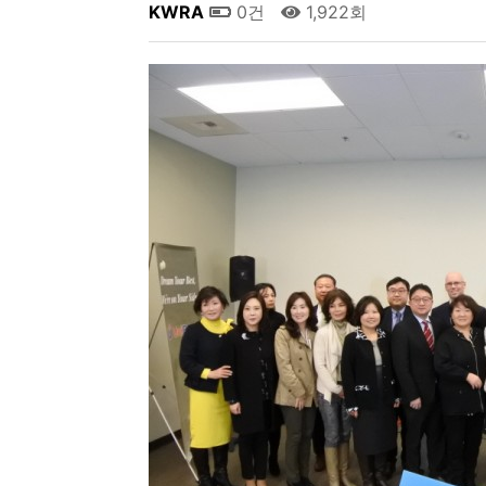
KWRA
0건
1,922회