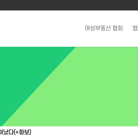
여성부동산 협회
협
났다(+화보)