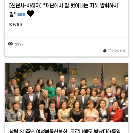
[신년사-차혜자] "재난에서 잘 벗어나는 지혜 발휘하시
길"
+ 1
KWRA
3299
2023-01-11
창립 30주년 여성부동산협회, 코로나에도 빛났다(+동영