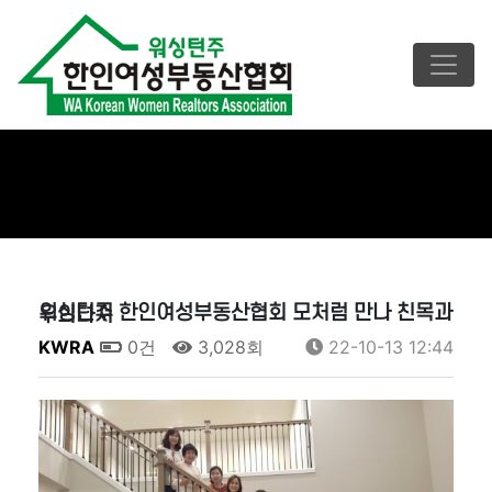
워싱턴주 한인여성부동산협회 모처럼 만나 친목과 우의다져
KWRA
0건
3,028회
22-10-13 12:44