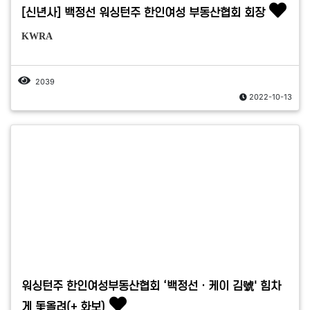
[신년사] 백정선 워싱턴주 한인여성 부동산협회 회장
KWRA
2039
2022-10-13
워싱턴주 한인여성부동산협회 ‘백정선ㆍ케이 김號' 힘차
게 돛올려(+ 화보)