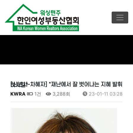
[신년사-차혜자] "재난에서 잘 벗어나는 지혜 발휘하시길"
KWRA
1건
3,288회
23-01-11 03:28