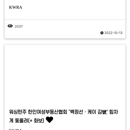
KWRA
2037
2022-10-13
워싱턴주 한인여성부동산협회 ‘백정선ㆍ케이 김號' 힘차
게 돛올려(+ 화보)