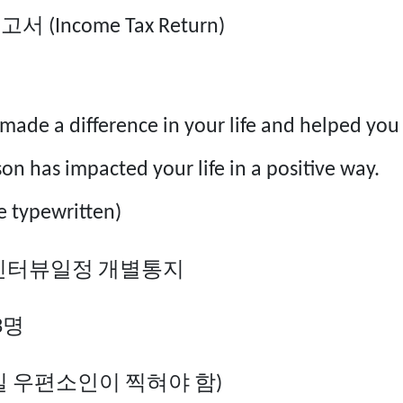
보고서
(Income Tax Return)
ade a difference in your life and helped you
on has impacted your life in a positive way.
e typewritten)
인터뷰일정
개별통지
명
3
일
우편소인이
찍혀야
함
)