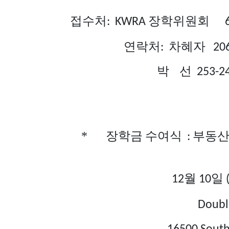
접수처
장학위원회
: KWRA
66
연락처
차혜자
:
20
박 선 253-241-2307, 
장학금
수여식
부동
*
:
월
일
12
10
Doubl