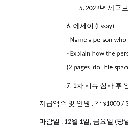
년
세금
5. 2022
에세이
6.
(Essay)
- Name a person who m
- Explain how the pers
(2 pages, double spac
차
서류
심사
후
7. 1
지급액수
및
인원
각
:
$1000 / 
마감일
월
일
요일
당
: 12
1
, 금
(