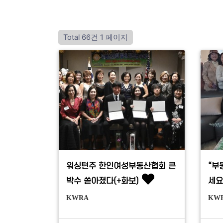
Total 66건
1 페이지
워싱턴주 한인여성부동산협회 큰
“부
박수 쏟아졌다(+화보)
세요
KWRA
KW