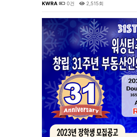
KWRA
0건
2,515회