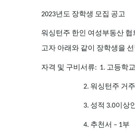
년도
장학생
모집
공고
2023
워싱턴주
한인
여성부동산
협
고자
아래와
같이
장학생을
선
자격
및
구비서류
고등학
: 1.
워싱턴주
거
2.
성적
이상
3.
3.0
추천서
부
4.
– 1