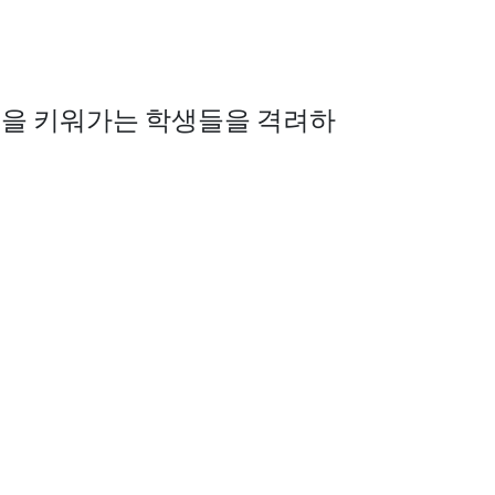
꿈을
키워가는
학생들을
격려하