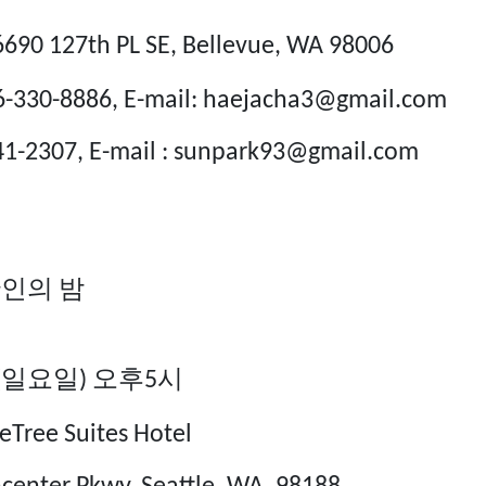
90 127
th
PL SE, Bellevue, WA 98006
6-330-8886, E-mail: haejacha3@gmail.com
E-mail : sunpark93@gmail.com
산인의
밤
일요일
오후
시
(
)
5
eTree Suites Hotel