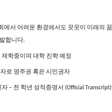
회에서
어려운
환경에서도
꿋꿋이
미래의
발합니다
.
교
재학중이며
대학
진학
예정
주자로
영주권
혹은
시민권자
인자
전
학년
성적증명서
–
(Official Transcript)